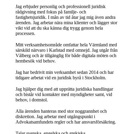
Jag erbjuder personlig och professionell juridisk
rådgivning med fokus på familje- och
fastighetsjuridik. I mån av tid åtar jag mig även andra
ärenden. Jag arbetar nära mina klienter och lägger stor
vikt vid att du ska känna dig trygg genom hela
processen.
Mitt verksamhetsområde omfattar hela Värmland med
särskild närvaro i Karlstad med omnejd. Jag utgår från
Vålberg och är tillgänglig för både digitala möten och
hembesök vid behov.
Jag har bedrivit min verksamhet sedan 2014 och har
tidigare arbetat vid en juridisk byrå i Stockholm.
Jag hjälper dig med att upprätta juridiska handlingar
och bistår vid kontakter med myndigheter samt, vid
behov, i domstol.
Alla ärenden hanteras med stor noggrannhet och
diskretion. Jag arbetar med utgångspunkt i
Advokatsamfundets regler och har ansvarsförsäkring.
Talar svenska, engelska och grekiska.